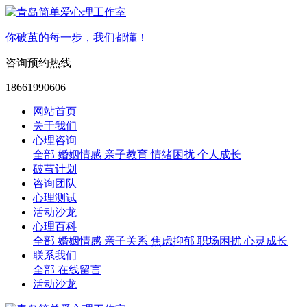
你破茧的每一步，我们都懂！
咨询预约热线
18661990606
网站首页
关于我们
心理咨询
全部
婚姻情感
亲子教育
情绪困扰
个人成长
破茧计划
咨询团队
心理测试
活动沙龙
心理百科
全部
婚姻情感
亲子关系
焦虑抑郁
职场困扰
心灵成长
联系我们
全部
在线留言
活动沙龙