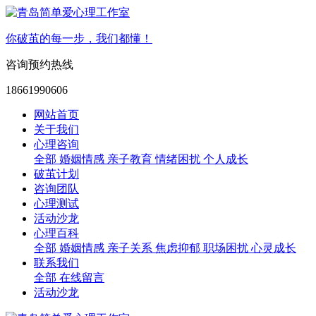
你破茧的每一步，我们都懂！
咨询预约热线
18661990606
网站首页
关于我们
心理咨询
全部
婚姻情感
亲子教育
情绪困扰
个人成长
破茧计划
咨询团队
心理测试
活动沙龙
心理百科
全部
婚姻情感
亲子关系
焦虑抑郁
职场困扰
心灵成长
联系我们
全部
在线留言
活动沙龙