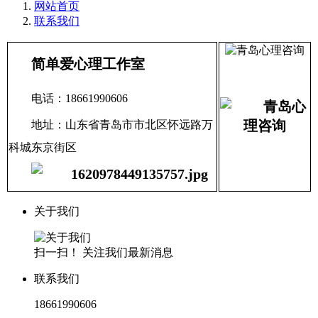
网站首页
联系我们
简单爱心理工作室
电话：18661990606
地址：山东省青岛市市北区怀远路万
科城东京街区
关于我们
扫一扫！ 关注我们最新消息
联系我们
18661990606