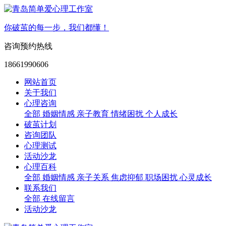
你破茧的每一步，我们都懂！
咨询预约热线
18661990606
网站首页
关于我们
心理咨询
全部
婚姻情感
亲子教育
情绪困扰
个人成长
破茧计划
咨询团队
心理测试
活动沙龙
心理百科
全部
婚姻情感
亲子关系
焦虑抑郁
职场困扰
心灵成长
联系我们
全部
在线留言
活动沙龙