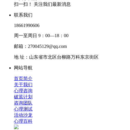
扫一扫！ 关注我们最新消息
联系我们
18661990606
周一至周日 9：00—18：00
邮箱：270045129@qq.com
地 址：山东省市北区台柳路万科东京街区
网站导航
首页简介
关于我们
心理咨询
破茧计划
咨询团队
心理测试
活动沙龙
心理百科