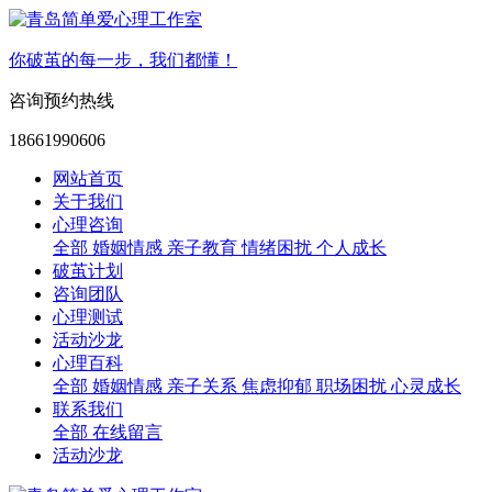
你破茧的每一步，我们都懂！
咨询预约热线
18661990606
网站首页
关于我们
心理咨询
全部
婚姻情感
亲子教育
情绪困扰
个人成长
破茧计划
咨询团队
心理测试
活动沙龙
心理百科
全部
婚姻情感
亲子关系
焦虑抑郁
职场困扰
心灵成长
联系我们
全部
在线留言
活动沙龙