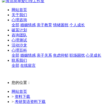
网站首页
关于我们
心理咨询
全部
婚姻情感
亲子教育
情绪困扰
个人成长
破茧计划
咨询团队
心理测试
活动沙龙
心理百科
全部
婚姻情感
亲子关系
焦虑抑郁
职场困扰
心灵成长
联系我们
全部
在线留言
您的位置：
网站首页
>
资料下载
>
考研英语资料下载