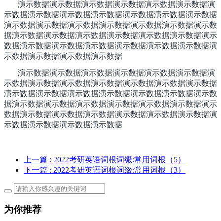
演示数据演示数据演示数据演示数据演示数据演示数据演
示数据演示数据演示数据演示数据演示数据演示数据演示数据
演示数据演示数据演示数据演示数据演示数据演示数据演示数
据演示数据演示数据演示数据演示数据演示数据演示数据演示
数据演示数据演示数据演示数据演示数据演示数据演示数据演
示数据演示数据演示数据演示数据
演示数据演示数据演示数据演示数据演示数据演示数据演
示数据演示数据演示数据演示数据演示数据演示数据演示数据
演示数据演示数据演示数据演示数据演示数据演示数据演示数
据演示数据演示数据演示数据演示数据演示数据演示数据演示
数据演示数据演示数据演示数据演示数据演示数据演示数据演
示数据演示数据演示数据演示数据
上一篇
: 2022考研英语词根词缀:常用词根（5）
下一篇
: 2022考研英语词根词缀:常用词根（3）
为你推荐