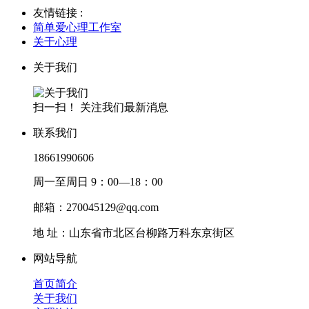
友情链接 :
简单爱心理工作室
关于心理
关于我们
扫一扫！ 关注我们最新消息
联系我们
18661990606
周一至周日 9：00—18：00
邮箱：270045129@qq.com
地 址：山东省市北区台柳路万科东京街区
网站导航
首页简介
关于我们